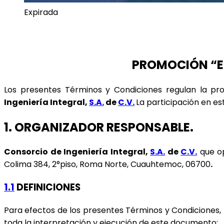
Expirada
PROMOCIÓN “EL
Los presentes Términos y Condiciones regulan la p
Ingeniería Integral, 
S.A.
 de 
C.V.
La participación en es
1. ORGANIZADOR RESPONSABLE.
Consorcio de Ingeniería Integral, 
S.A.
 de 
C.V.
 que o
Colima 384, 2°piso, Roma Norte, Cuauhtemoc, 06700
.
1.1
 DEFINICIONES
Para efectos de los presentes Términos y Condiciones, l
toda la interpretación y ejecución de este documento: