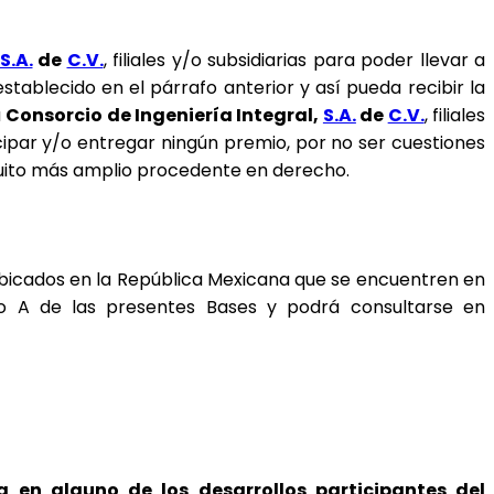
S.A.
 de 
C.V.
, filiales y/o subsidiarias para poder llevar a 
tablecido en el párrafo anterior y así pueda recibir la 
 
Consorcio de Ingeniería Integral, 
S.A.
 de 
C.V.
, filiales 
cipar y/o entregar ningún premio, por no ser cuestiones 
quito más amplio procedente en derecho.
 ubicados en la República Mexicana que se encuentren en 
comercialización activa durante la vigencia. El listado de desarrollos participantes se incluye en el Anexo A de las presentes Bases y podrá consultarse en 
en alguno de los desarrollos participantes del 