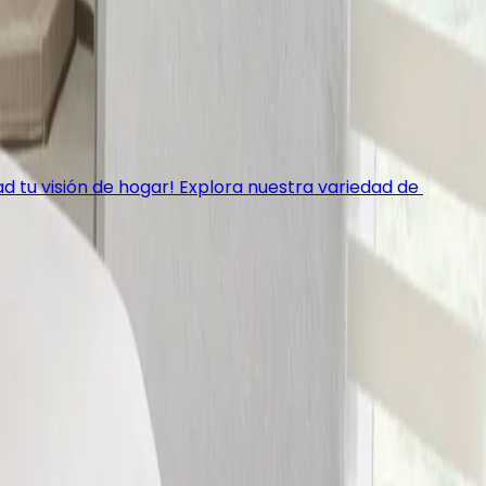
, donde hacemos realidad tu visión de hogar! Explora nuestra variedad de 