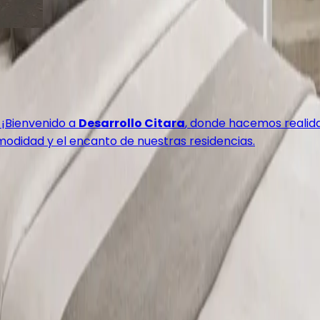
¡Bienvenido a 
Desarrollo Citara
modidad y el encanto de nuestras residencias.
de México, C.P. 54687.