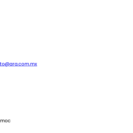
to@ara.com.mx
témoc